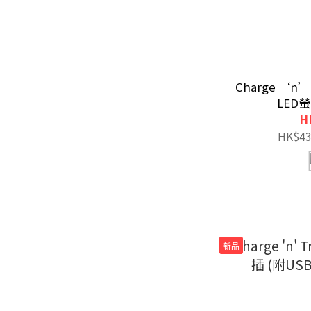
Charge ‘n’ 
LED
H
HK$43
新品