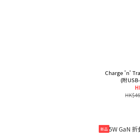
Charge 'n' 
(附US
H
HK$46
新品