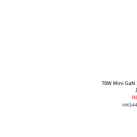
70W Mini 
H
HK$44