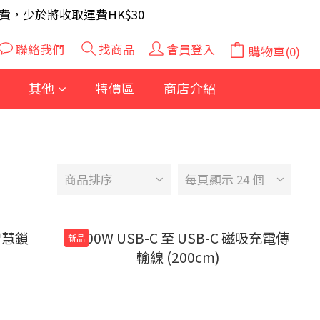
A 電芯40粒(隨機及根據庫存調整)
費，少於將收取運費HK$30
A 電芯40粒(隨機及根據庫存調整)
聯絡我們
找商品
會員登入
購物車(0)
其他
特價區
商店介紹
商品排序
每頁顯示 24 個
新品