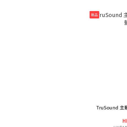
新品
TruSound 主動降
H