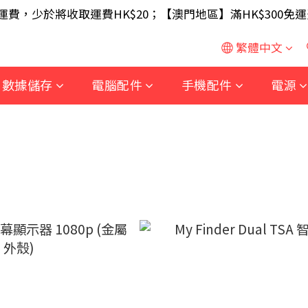
SB 無線滑鼠 / 30W USB 充電器 ; 滿$699 再送 AA/AA
免運費，少於將收取運費HK$20；【澳門地區】滿HK$300免運
SB 無線滑鼠 / 30W USB 充電器 ; 滿$699 再送 AA/AA
繁體中文
數據儲存
電腦配件
手機配件
電源