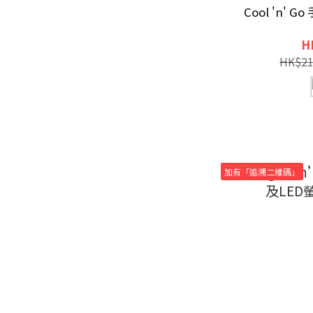
Cool 'n' G
H
HK$21
加有「追溯二維碼」