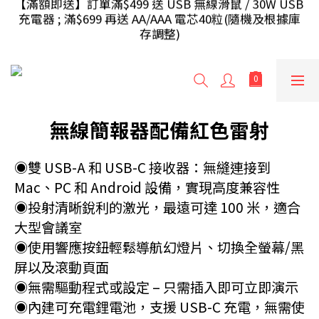
存調整)
【滿額即送】訂單滿$499 送 USB 無線滑鼠 / 30W USB 
充電器 ; 滿$699 再送 AA/AAA 電芯40粒(隨機及根據庫
存調整)
 【滿額即送】訂單滿$999 額外再送 充電源插座/旅行
轉插(隨機及根據庫存調整)
【香港地區】滿HK$240免運費，少於將收取運費
HK$20；【澳門地區】滿HK$300免運費，少於將收取
無線簡報器配備紅色雷射
運費HK$30
【滿額即送】訂單滿$499 送 USB 無線滑鼠 / 30W USB 
◉雙 USB-A 和 USB-C 接收器：無縫連接到 
充電器 ; 滿$699 再送 AA/AAA 電芯40粒(隨機及根據庫
Mac、PC 和 Android 設備，實現高度兼容性
存調整)
◉投射清晰銳利的激光，最遠可達 100 米，適合
大型會議室
◉使用響應按鈕輕鬆導航幻燈片、切換全螢幕/黑
屏以及滾動頁面
◉無需驅動程式或設定 – 只需插入即可立即演示
◉內建可充電鋰電池，支援 USB-C 充電，無需使