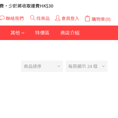
A 電芯40粒(隨機及根據庫存調整)
費，少於將收取運費HK$30
A 電芯40粒(隨機及根據庫存調整)
聯絡我們
找商品
會員登入
購物車(0)
其他
特價區
商店介紹
商品排序
每頁顯示 24 個