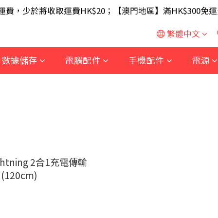
SB 無線滑鼠 / 30W USB 充電器 ; 滿$699 再送 AA/AA
免運費，少於將收取運費HK$20；【澳門地區】滿HK$300免運
SB 無線滑鼠 / 30W USB 充電器 ; 滿$699 再送 AA/AA
繁體中文
數據儲存
電腦配件
手機配件
電源