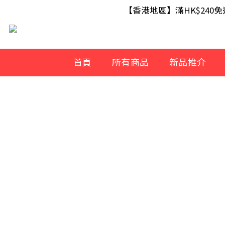
【滿額即送】訂單滿$499 送 U
【香港地區】滿HK$240
【滿額即送】訂單滿$499 送 U
首頁
所有商品
新品推介