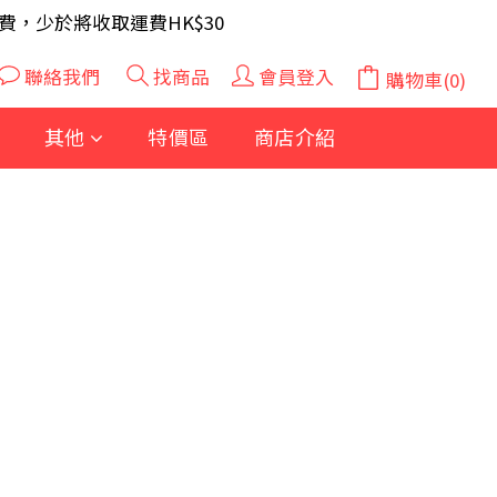
A 電芯40粒(隨機及根據庫存調整)
費，少於將收取運費HK$30
A 電芯40粒(隨機及根據庫存調整)
聯絡我們
找商品
會員登入
購物車(0)
其他
特價區
商店介紹