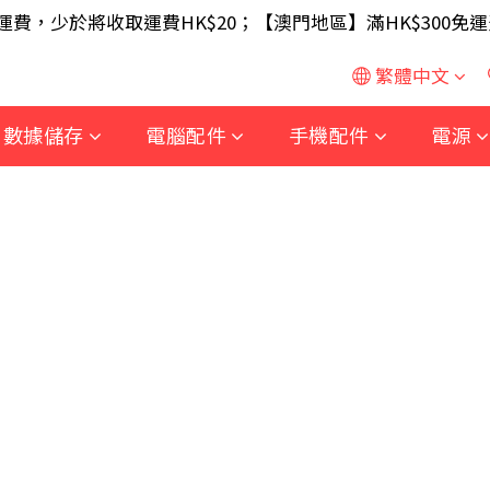
SB 無線滑鼠 / 30W USB 充電器 ; 滿$699 再送 AA/AA
免運費，少於將收取運費HK$20；【澳門地區】滿HK$300免運
SB 無線滑鼠 / 30W USB 充電器 ; 滿$699 再送 AA/AA
繁體中文
數據儲存
電腦配件
手機配件
電源