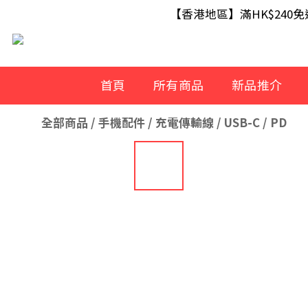
【滿額即送】訂單滿$499 送 U
【香港地區】滿HK$240
【滿額即送】訂單滿$499 送 U
首頁
所有商品
新品推介
全部商品
/
手機配件
/
充電傳輸線
/
USB-C / PD