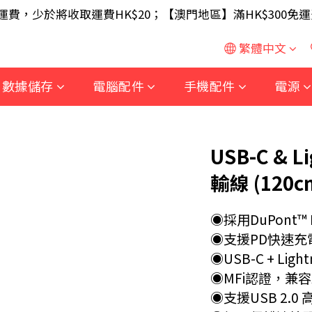
SB 無線滑鼠 / 30W USB 充電器 ; 滿$699 再送 AA/AA
免運費，少於將收取運費HK$20；【澳門地區】滿HK$300免運
SB 無線滑鼠 / 30W USB 充電器 ; 滿$699 再送 AA/AA
繁體中文
數據儲存
電腦配件
手機配件
電源
USB-C & 
輸線 (120c
◉採用DuPont™
◉支援PD快速充電高
◉USB-C + Lig
◉MFi認證，兼容
◉支援USB 2.0