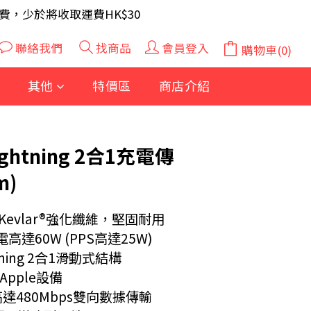
A 電芯40粒(隨機及根據庫存調整)
費，少於將收取運費HK$30
A 電芯40粒(隨機及根據庫存調整)
聯絡我們
找商品
會員登入
購物車(0)
立即購買
其他
特價區
商店介紹
Lightning 2合1充電傳
m)
 Kevlar®強化纖維，堅固耐用
達60W (PPS高達25W)
htning 2合1滑動式結構
Apple設備
 高達480Mbps雙向數據傳輸