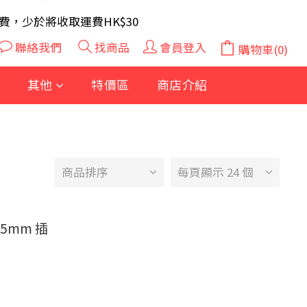
A 電芯40粒(隨機及根據庫存調整)
費，少於將收取運費HK$30
A 電芯40粒(隨機及根據庫存調整)
聯絡我們
找商品
會員登入
購物車(0)
其他
特價區
商店介紹
商品排序
每頁顯示 24 個