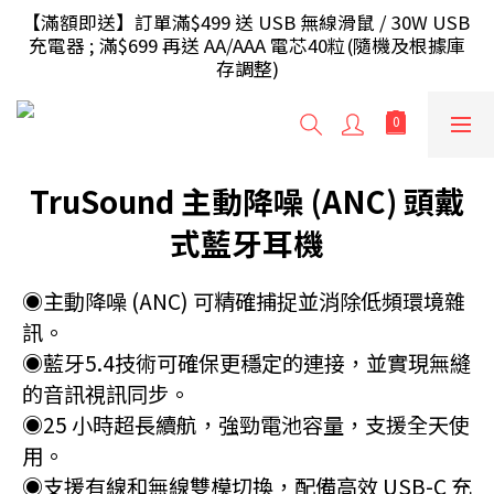
充電器 ; 滿$699 再送 AA/AAA 電芯40粒(隨機及根據庫
【滿額即送】訂單滿$499 送 USB 無線滑鼠 / 30W USB 
存調整)
充電器 ; 滿$699 再送 AA/AAA 電芯40粒(隨機及根據庫
存調整)
 【滿額即送】訂單滿$999 額外再送 充電源插座/旅行
轉插(隨機及根據庫存調整)
【香港地區】滿HK$240免運費，少於將收取運費
TruSound 主動降噪 (ANC) 頭戴
HK$20；【澳門地區】滿HK$300免運費，少於將收取
運費HK$30
式藍牙耳機
【滿額即送】訂單滿$499 送 USB 無線滑鼠 / 30W USB 
充電器 ; 滿$699 再送 AA/AAA 電芯40粒(隨機及根據庫
◉主動降噪 (ANC) 可精確捕捉並消除低頻環境雜
存調整)
訊。
◉藍牙5.4技術可確保更穩定的連接，並實現無縫
的音訊視訊同步。
◉25 小時超長續航，強勁電池容量，支援全天使
用。
◉支援有線和無線雙模切換，配備高效 USB-C 充