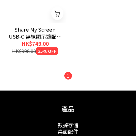
Share My Screen
USB-C 無線顯示適配器
（帶集線器）
HK$749.00
HK$998.00
25% OFF
1
產品
數據存儲
桌面配件