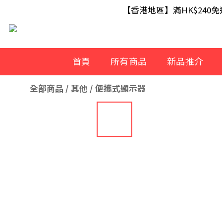
【滿額即送】訂單滿$499 送 U
【香港地區】滿HK$240
【滿額即送】訂單滿$499 送 U
首頁
所有商品
新品推介
全部商品
/
其他
/
便攜式顯示器