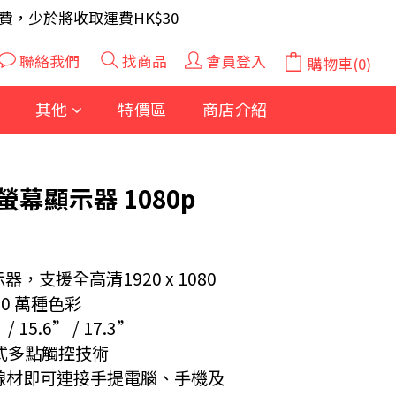
A 電芯40粒(隨機及根據庫存調整)
費，少於將收取運費HK$30
A 電芯40粒(隨機及根據庫存調整)
聯絡我們
找商品
會員登入
購物車(0)
立即購買
其他
特價區
商店介紹
幕顯示器 1080p
支援全高清1920 x 1080 
0 萬種色彩
15.6” / 17.3”
式多點觸控技術
C線材即可連接手提電腦、手機及