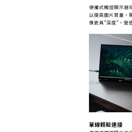
便攜式觸控顯示器
以提高圖片質量，
像更具"深度"，營
單線輕鬆連接