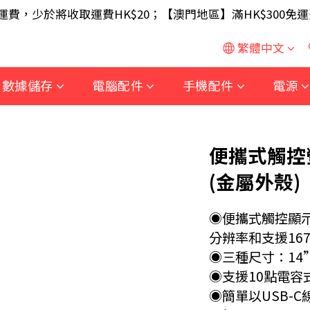
SB 無線滑鼠 / 30W USB 充電器 ; 滿$699 再送 AA/AA
免運費，少於將收取運費HK$20；【澳門地區】滿HK$300免運
SB 無線滑鼠 / 30W USB 充電器 ; 滿$699 再送 AA/AA
繁體中文
數據儲存
電腦配件
手機配件
電源
便攜式觸控螢
(金屬外殼)
◉便攜式觸控顯示器，
分辨率和支援167
◉三種尺寸：14”/ 
◉支援10點電容
◉簡單以USB-