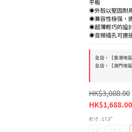
平板
◉外殼以堅固耐
◉兼容性極强，
◉超薄輕巧的設
◉音頻插孔可連
全店，【香港地區
全店，【澳門地區 
HK$3,088.00
HK$1,688.0
尺寸
: 17.3"
14"
15.6"