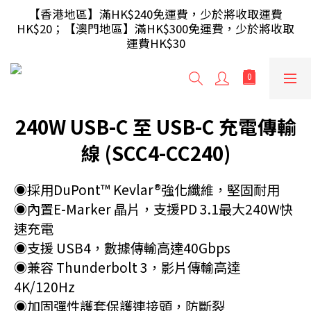
【滿額即送】訂單滿$499 送 USB 無線滑鼠 / 30W USB 
【香港地區】滿HK$240免運費，少於將收取運費
HK$20；【澳門地區】滿HK$300免運費，少於將收取
充電器 ; 滿$699 再送 AA/AAA 電芯40粒(隨機及根據庫
運費HK$30
存調整)
【滿額即送】訂單滿$499 送 USB 無線滑鼠 / 30W USB 
充電器 ; 滿$699 再送 AA/AAA 電芯40粒(隨機及根據庫
存調整)
240W USB-C 至 USB-C 充電傳輸
線 (SCC4-CC240)
◉採用DuPont™ Kevlar®強化纖維，堅固耐用
◉內置E-Marker 晶片，支援PD 3.1最大240W快
速充電
◉支援 USB4，數據傳輸高達40Gbps
◉兼容 Thunderbolt 3，影片傳輸高達 
4K/120Hz
◉加固彈性護套保護連接頭，防斷裂