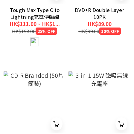
Tough Max Type C to
DVD+R Double Layer
Lightning充電傳輸線
10PK
HK$111.00 ~ HK$1...
HK$89.00
HK$198.00
25% OFF
HK$99.00
10% OFF