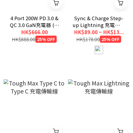
4 Port 200W PD 3.0 &
Sync & Charge Step-
QC 3.0 GaN充電器 (附
up Lightning 充電傳輸
AC電源線)
線
HK$666.00
HK$89.00 ~ HK$13...
HK$888.00
25% OFF
HK$178.00
25% OFF