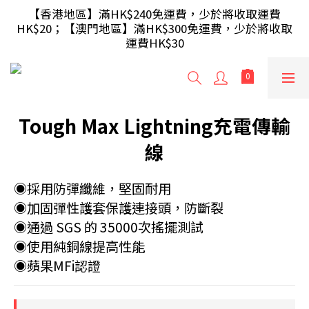
【滿額即送】訂單滿$499 送 USB 無線滑鼠 / 30W USB 
【香港地區】滿HK$240免運費，少於將收取運費
HK$20；【澳門地區】滿HK$300免運費，少於將收取
充電器 ; 滿$699 再送 AA/AAA 電芯40粒(隨機及根據庫
運費HK$30
存調整)
【滿額即送】訂單滿$499 送 USB 無線滑鼠 / 30W USB 
充電器 ; 滿$699 再送 AA/AAA 電芯40粒(隨機及根據庫
存調整)
Tough Max Lightning充電傳輸
線
◉採用防彈纖維，堅固耐用
◉加固彈性護套保護連接頭，防斷裂
◉通過 SGS 的 35000次搖擺測試
◉使用純銅線提高性能
◉蘋果MFi認證