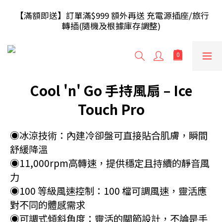
【滿額即送】訂單滿$499 送 USB 無線滑鼠 / 30W USB 
 【滿額即送】訂單滿$999 額外再送 充電源插座/旅行
充電器 ; 滿$699 再送 AA/AAA 電芯40粒(隨機及根據庫
轉插(隨機及根據庫存調整)
存調整)
【香港地區】滿HK$240免運費，少於將收取運費
HK$20；【澳門地區】滿HK$300免運費，少於將收取
運費HK$30
Cool 'n' Go 手持風扇 – Ice
【滿額即送】訂單滿$499 送 USB 無線滑鼠 / 30W USB 
充電器 ; 滿$699 再送 AA/AAA 電芯40粒(隨機及根據庫
Touch Pro
存調整)
◉冰涼技術：內建冷卻盤可直接貼合肌膚，瞬間
舒緩降溫
◉11,000rpm高轉速，提供穩定且持續的靜音風
力
◉100 等級風速控制：100 檔可調風速，靈活應
對不同的體感需求
◉可調式傾斜角度：靈活的關節設計，不論是手