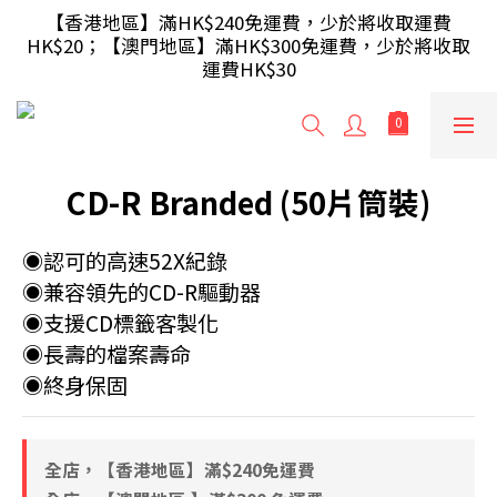
【滿額即送】訂單滿$499 送 USB 無線滑鼠 / 30W USB 
【香港地區】滿HK$240免運費，少於將收取運費
HK$20；【澳門地區】滿HK$300免運費，少於將收取
充電器 ; 滿$699 再送 AA/AAA 電芯40粒(隨機及根據庫
運費HK$30
存調整)
【滿額即送】訂單滿$499 送 USB 無線滑鼠 / 30W USB 
充電器 ; 滿$699 再送 AA/AAA 電芯40粒(隨機及根據庫
存調整)
CD-R Branded (50片筒裝)
◉認可的高速52X紀錄
◉兼容領先的CD-R驅動器
◉支援CD標籤客製化
◉長壽的檔案壽命
◉終身保固
全店，【香港地區】滿$240免運費